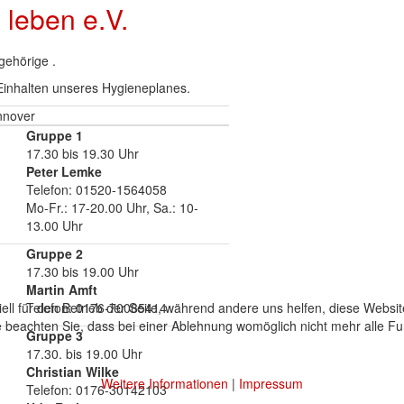
 leben e.V.
ngehörige .
Einhalten unseres Hygieneplanes.
nnover
Gruppe 1
17.30 bis 19.30 Uhr
Peter Lemke
Telefon: 01520-1564058
Mo-Fr.: 17-20.00 Uhr, Sa.: 10-
13.00 Uhr
Gruppe 2
17.30 bis 19.00 Uhr
Martin Amft
ell für den Betrieb der Seite, während andere uns helfen, diese Websi
Telefon: 0176-70085414
 beachten Sie, dass bei einer Ablehnung womöglich nicht mehr alle Fun
Gruppe 3
17.30. bis 19.00 Uhr
Christian Wilke
Weitere Informationen
|
Impressum
Telefon: 0176-30142103