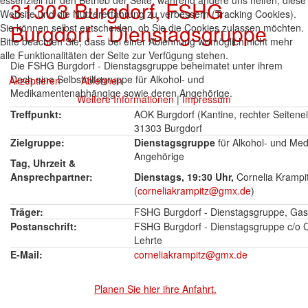
essenziell für den Betrieb der Seite, während andere uns helfen, diese
31303 Burgdorf, FSHG
Website und die Nutzererfahrung zu verbessern (Tracking Cookies).
Burgdorf - Dienstagsgruppe
Sie können selbst entscheiden, ob Sie die Cookies zulassen möchten.
Bitte beachten Sie, dass bei einer Ablehnung womöglich nicht mehr
alle Funktionalitäten der Seite zur Verfügung stehen.
Die FSHG Burgdorf - Dienstagsgruppe beheimatet unter ihrem
Dach eine Selbsthilfegruppe für Alkohol- und
Akzeptieren
Ablehnen
Medikamentenabhängige sowie deren Angehörige.
Weitere Informationen
|
Impressum
Treffpunkt:
AOK Burgdorf (Kantine, rechter Seitenei
31303 Burgdorf
Zielgruppe:
Dienstagsgruppe
für Alkohol- und Me
Angehörige
Tag, Uhrzeit &
Ansprechpartner:
Dienstags, 19:30 Uhr,
Cornelia Krampi
(
corneliakrampitz@gmx.de
)
Träger:
FSHG Burgdorf - Dienstagsgruppe, Gas
Postanschrift:
FSHG Burgdorf - Dienstagsgruppe c/o C
Lehrte
E-Mail:
corneliakrampitz@gmx.de
Planen Sie hier ihre Anfahrt.