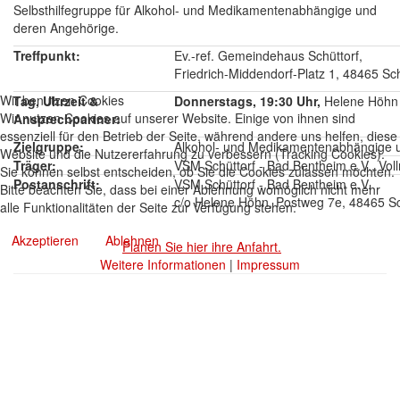
Selbsthilfegruppe für Alkohol- und Medikamentenabhängige und
deren Angehörige.
Treffpunkt:
Ev.-ref. Gemeindehaus Schüttorf,
Friedrich-Middendorf-Platz 1, 48465 Sch
Wir benutzen Cookies
Tag, Uhrzeit &
Donnerstags, 19:30 Uhr,
Helene Höhn 
Wir nutzen Cookies auf unserer Website. Einige von ihnen sind
Ansprechpartner:
essenziell für den Betrieb der Seite, während andere uns helfen, diese
Zielgruppe:
Alkohol- und Medikamentenabhängige 
Website und die Nutzererfahrung zu verbessern (Tracking Cookies).
Träger:
VSM Schüttorf - Bad Bentheim e.V., Vol
Sie können selbst entscheiden, ob Sie die Cookies zulassen möchten.
Postanschrift:
VSM Schüttorf - Bad Bentheim e.V.
Bitte beachten Sie, dass bei einer Ablehnung womöglich nicht mehr
c/o Helene Höhn, Postweg 7e, 48465 Sc
alle Funktionalitäten der Seite zur Verfügung stehen.
Akzeptieren
Ablehnen
Planen Sie hier ihre Anfahrt.
Weitere Informationen
|
Impressum