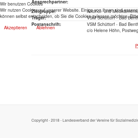
Ansprechpartner:
Wir benutzen Cookies
Wir nutzen Cookies auf unserer Website. Einige von ihnen sind essenzi
Zielgruppe:
Alkohol- und Medikament
können selbst entscheiden, ob Sie die Cookies zulassen möchten. Bitte
Träger:
VSM Schüttorf - Bad Benth
Postanschrift:
VSM Schüttorf - Bad Bent
Akzeptieren
Ablehnen
c/o Helene Höhn, Postweg
P
Copyright - 2018 - Landesverband der Vereine für Sozialmedizi