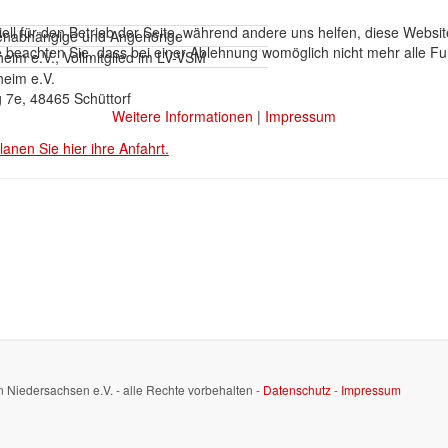
ell für den Betrieb der Seite, während andere uns helfen, diese Websi
enabhängige und Angehörige
 beachten Sie, dass bei einer Ablehnung womöglich nicht mehr alle Fun
eim e.V., Vollmitglied im LV-VSM
heim e.V.
 7e, 48465 Schüttorf
Weitere Informationen
|
Impressum
lanen Sie hier ihre Anfahrt.
n Niedersachsen e.V. - alle Rechte vorbehalten -
Datenschutz
-
Impressum