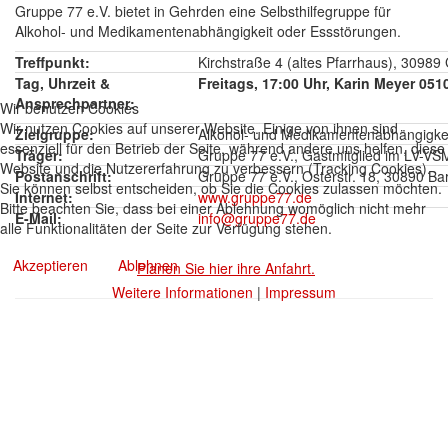
Gruppe 77 e.V. bietet in Gehrden eine Selbsthilfegruppe für
Alkohol- und Medikamentenabhängigkeit oder Essstörungen.
Treffpunkt:
Kirchstraße 4 (altes Pfarrhaus), 3098
Tag, Uhrzeit &
Freitags, 17:00 Uhr, Karin Meyer 051
Ansprechpartner:
Wir benutzen Cookies
Wir nutzen Cookies auf unserer Website. Einige von ihnen sind
Zielgruppe:
Alkohol- und Medikamentenabhängigke
essenziell für den Betrieb der Seite, während andere uns helfen, diese
Träger:
Gruppe 77 e.V., Gastmitglied im LV-VS
Website und die Nutzererfahrung zu verbessern (Tracking Cookies).
Postanschrift:
Gruppe 77 e.V., Osterstr. 18, 30890 B
Sie können selbst entscheiden, ob Sie die Cookies zulassen möchten.
Internet:
www.gruppe77.de
Bitte beachten Sie, dass bei einer Ablehnung womöglich nicht mehr
E-Mail:
info@gruppe77.de
alle Funktionalitäten der Seite zur Verfügung stehen.
Akzeptieren
Ablehnen
Planen Sie hier ihre Anfahrt.
Weitere Informationen
|
Impressum