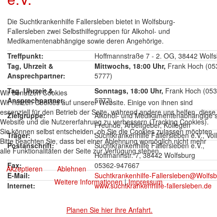
Die Suchtkrankenhilfe Fallersleben bietet in Wolfsburg-
Fallersleben zwei Selbsthilfegruppen für Alkohol- und
Medikamentenabhängige sowie deren Angehörige.
Treffpunkt:
Hoffmannstraße 7 - 2. OG, 38442 Wolfs
Tag, Uhrzeit &
Mittwochs, 18:00 Uhr,
Frank Hoch (053
Ansprechpartner:
5777)
Tag, Uhrzeit &
Sonntags, 18:00 Uhr,
Frank Hoch (053
Wir benutzen Cookies
Ansprechpartner:
5777)
Wir nutzen Cookies auf unserer Website. Einige von ihnen sind
essenziell für den Betrieb der Seite, während andere uns helfen, diese
Zielgruppe:
Alkohol- und Medikamentenabhängige s
Website und die Nutzererfahrung zu verbessern (Tracking Cookies).
Freunde, Arbeitgeber, Kollegen
Sie können selbst entscheiden, ob Sie die Cookies zulassen möchten.
Träger:
Suchtkrankenhilfe Fallersleben e.V., Vo
Bitte beachten Sie, dass bei einer Ablehnung womöglich nicht mehr
Postanschrift:
Suchtkrankenhilfe Fallersleben e.V.,
alle Funktionalitäten der Seite zur Verfügung stehen.
Hoffmannstr. 7, 38442 Wolfsburg
Fax:
05362-947667
Akzeptieren
Ablehnen
E-Mail:
Suchtkrankenhilfe-Fallersleben@Wolfsb
Weitere Informationen
|
Impressum
Internet:
www.suchtkrankenhilfe-fallersleben.de
Planen Sie hier ihre Anfahrt.