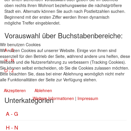
oben rechts ihren Wohnort beziehungsweise die nächstgrößere
Stadt ein. Alternativ können Sie auch nach Postleitzahlen suchen.
Beginnend mit der ersten Ziffer werden Ihnen dynamisch
mögliche Treffer eingeblendet.
Vorauswahl über Buchstabenbereiche:
Wir benutzen Cookies
A - G
Wir nutzen Cookies auf unserer Website. Einige von ihnen sind
essenziell für den Betrieb der Seite, während andere uns helfen, diese
H - N
Website und die Nutzererfahrung zu verbessern (Tracking Cookies).
Sie können selbst entscheiden, ob Sie die Cookies zulassen möchten.
O - Z
Bitte beachten Sie, dass bei einer Ablehnung womöglich nicht mehr
alle Funktionalitäten der Seite zur Verfügung stehen.
Akzeptieren
Ablehnen
Unterkategorien
Weitere Informationen
|
Impressum
A - G
H - N