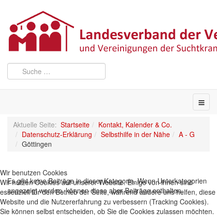
Aktuelle Seite:
Startseite
Kontakt, Kalender & Co.
Datenschutz-Erklärung
Selbsthilfe in der Nähe
A - G
Göttingen
Wir benutzen Cookies
Es gibt keine Beiträge in dieser Kategorie. Wenn Unterkategorien
Wir nutzen Cookies auf unserer Website. Einige von ihnen sind
angezeigt werden, können diese aber Beiträge enthalten.
essenziell für den Betrieb der Seite, während andere uns helfen, diese
Website und die Nutzererfahrung zu verbessern (Tracking Cookies).
Sie können selbst entscheiden, ob Sie die Cookies zulassen möchten.