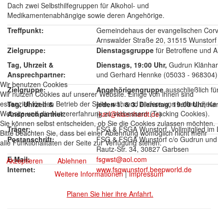
Dach zwei Selbsthilfegruppen für Alkohol- und
Medikamentenabhängige sowie deren Angehörige.
Treffpunkt:
Gemeindehaus der evangelischen Corvi
Arnswalder Straße 20, 31515 Wunstorf
Zielgruppe:
Dienstagsgruppe
für Betroffene und 
Tag, Uhrzeit &
Dienstags, 19:00 Uhr,
Gudrun Klänhar
Ansprechpartner:
und Gerhard Hennke (05033 - 968304)
Wir benutzen Cookies
Zielgruppe:
Angehörigengruppe
ausschließlich fü
Wir nutzen Cookies auf unserer Website. Einige von ihnen sind
essenziell für den Betrieb der Seite, während andere uns helfen, diese
Tag, Uhrzeit &
jeden 1. & 3. Dienstag, 19:00 Uhr,
Kar
Website und die Nutzererfahrung zu verbessern (Tracking Cookies).
Ansprechpartner:
(
karl@klaenhardt.de
)
Sie können selbst entscheiden, ob Sie die Cookies zulassen möchten.
Träger:
FSG & FSGA Wunstorf, Vollmitglied im
Bitte beachten Sie, dass bei einer Ablehnung womöglich nicht mehr
Postanschrift:
FSG & FSGA Wunstorf c/o Gudrun und K
alle Funktionalitäten der Seite zur Verfügung stehen.
Rautz-Str. 34, 30827 Garbsen
E-Mail:
fsgwst@aol.com
Akzeptieren
Ablehnen
Internet:
www.fsgwunstorf.beepworld.de
Weitere Informationen
|
Impressum
Planen Sie hier ihre Anfahrt.