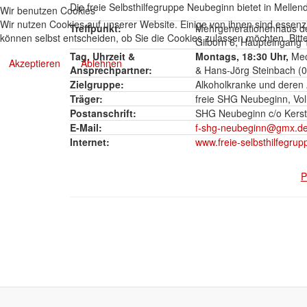
Die freie Selbsthilfegruppe Neubeginn bietet in Mellen
Wir benutzen Cookies
Wir nutzen Cookies auf unserer Website. Einige von ihnen sind essenzi
Treffpunkt:
Mehrgenerationenhaus d
können selbst entscheiden, ob Sie die Cookies zulassen möchten. Bitte
Gilborn 6, Haupteingang 
Tag, Uhrzeit &
Montags, 18:30 Uhr,
Mec
Akzeptieren
Ablehnen
Ansprechpartner:
& Hans-Jörg Steinbach (0
Zielgruppe:
Alkoholkranke und deren
Träger:
freie SHG Neubeginn, Vol
Postanschrift:
SHG Neubeginn c/o Kerst
E-Mail:
f-shg-neubeginn@gmx.d
Internet:
www.freie-selbsthilfegru
P