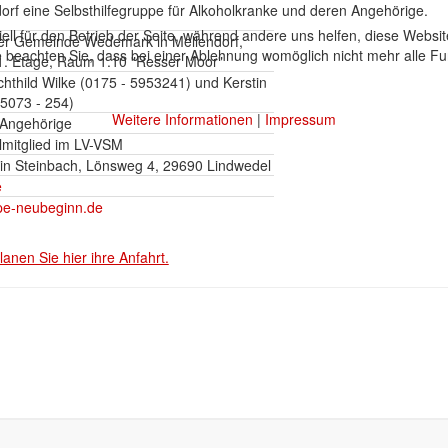
dorf eine Selbsthilfegruppe für Alkoholkranke und deren Angehörige.
ell für den Betrieb der Seite, während andere uns helfen, diese Websi
er Gemeinde Wedemark in Mellendorf,
 beachten Sie, dass bei einer Ablehnung womöglich nicht mehr alle Fun
1. Etage, Raum 1.10 "Resser Moor"
hthild Wilke (0175 - 5953241) und Kerstin
5073 - 254)
Weitere Informationen
|
Impressum
 Angehörige
lmitglied im LV-VSM
in Steinbach, Lönsweg 4, 29690 Lindwedel
e
ppe-neubeginn.de
lanen Sie hier ihre Anfahrt.