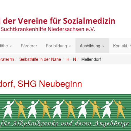
 Nähe
Förderer
Fortbildung
Ausbildung
Kontakt,
ater*in
Selbsthilfe in der Nähe
H - N
Mellendorf
orf, SHG Neubeginn