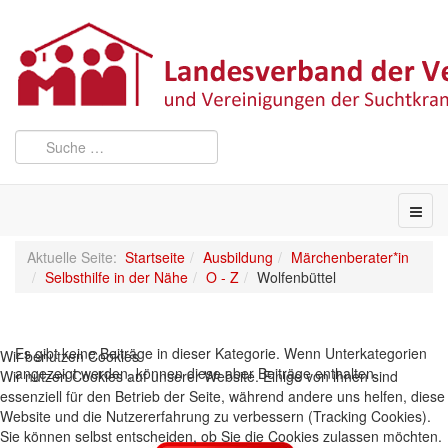
Aktuelle Seite:
Startseite
Ausbildung
Märchenberater*in
Selbsthilfe in der Nähe
O - Z
Wolfenbüttel
Es gibt keine Beiträge in dieser Kategorie. Wenn Unterkategorien
Wir benutzen Cookies
angezeigt werden, können diese aber Beiträge enthalten.
Wir nutzen Cookies auf unserer Website. Einige von ihnen sind
essenziell für den Betrieb der Seite, während andere uns helfen, diese
Website und die Nutzererfahrung zu verbessern (Tracking Cookies).
Sie können selbst entscheiden, ob Sie die Cookies zulassen möchten.